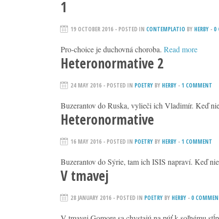
1
19 OCTOBER 2016
- POSTED IN
CONTEMPLATIO
BY
HERBY
-
0
Pro-choice je duchovná choroba.
Read more
Heteronormative 2
24 MAY 2016
- POSTED IN
POETRY
BY
HERBY
-
1 COMMENT
Buzerantov do Ruska, vylieči ich Vladimír. Keď nie
Heteronormative
16 MAY 2016
- POSTED IN
POETRY
BY
HERBY
-
1 COMMENT
Buzerantov do Sýrie, tam ich ISIS napraví. Keď nie
V tmavej
28 JANUARY 2016
- POSTED IN
POETRY
BY
HERBY
-
0 COMMEN
V tmavej Gomore sa chystajú na púť k soľnému stĺp