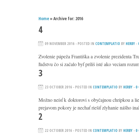
Home
» Archive for: 2016
4
09 NOVEMBER 2016
- POSTED IN
CONTEMPLATIO
BY
HERBY
-
Zvolenie pápeža Františka a zvolenie prezidenta T
ľudstvu čo si začalo byť príliš isté ako veciam rozu
3
23 OCTOBER 2016
- POSTED IN
CONTEMPLATIO
BY
HERBY
-
0
Možno neísť k doktorovi s obyčajnou chrípkou a li
prejavom pokory je nechať riešiť zlyhanie nášho in
2
22 OCTOBER 2016
- POSTED IN
CONTEMPLATIO
BY
HERBY
-
0