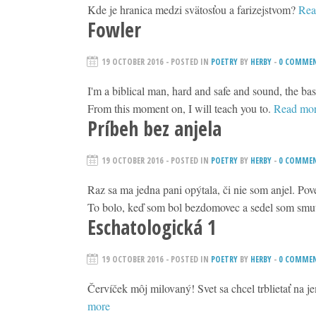
Kde je hranica medzi svätosťou a farizejstvom?
Rea
Fowler
19 OCTOBER 2016
- POSTED IN
POETRY
BY
HERBY
-
0 COMME
I'm a biblical man, hard and safe and sound, the bas
From this moment on, I will teach you to.
Read mo
Príbeh bez anjela
19 OCTOBER 2016
- POSTED IN
POETRY
BY
HERBY
-
0 COMME
Raz sa ma jedna pani opýtala, či nie som anjel. Po
To bolo, keď som bol bezdomovec a sedel som sm
Eschatologická 1
19 OCTOBER 2016
- POSTED IN
POETRY
BY
HERBY
-
0 COMME
Červíček môj milovaný! Svet sa chcel trblietať na j
more