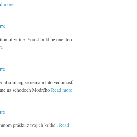
d more
NTS
tion of virtue. You should be one, too.
re
NTS
vedal som jej, že nemám túto vedomosť.
utne na schodoch Modrého
Read more
NTS
emnom prášku z tvojich krídiel.
Read