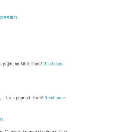
 COMMENTS
, pôjdu na Sibír. Hurá!
Read more
, tak ich popraví. Hurá!
Read more
TS
u. V tmavej komore si potom ustália