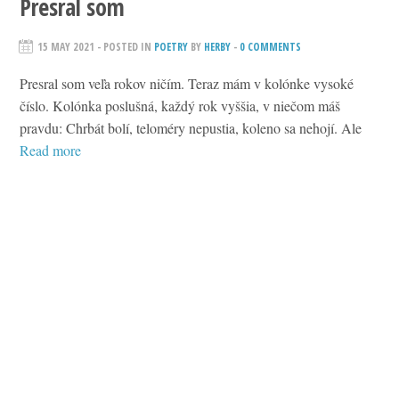
Presral som
15 MAY 2021
- POSTED IN
POETRY
BY
HERBY
-
0 COMMENTS
Presral som veľa rokov ničím. Teraz mám v kolónke vysoké
číslo. Kolónka poslušná, každý rok vyššia, v niečom máš
pravdu: Chrbát bolí, teloméry nepustia, koleno sa nehojí. Ale
Read more