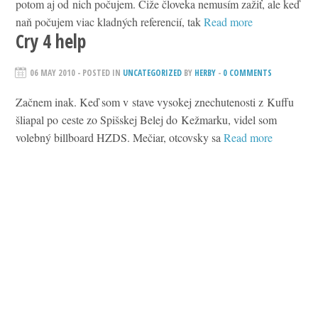
potom aj od nich počujem. Čiže človeka nemusím zažiť, ale keď
naň počujem viac kladných referencií, tak
Read more
Cry 4 help
06 MAY 2010
- POSTED IN
UNCATEGORIZED
BY
HERBY
-
0 COMMENTS
Začnem inak. Keď som v stave vysokej znechutenosti z Kuffu
šliapal po ceste zo Spišskej Belej do Kežmarku, videl som
volebný billboard HZDS. Mečiar, otcovsky sa
Read more